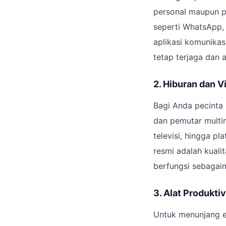
personal maupun pr
seperti WhatsApp,
aplikasi komunikas
tetap terjaga dan 
2. Hiburan dan 
Bagi Anda pecinta 
dan pemutar multim
televisi, hingga p
resmi adalah kualit
berfungsi sebagaim
3. Alat Produktiv
Untuk menunjang efi