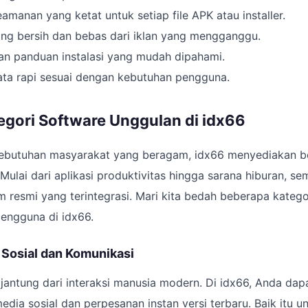
eamanan yang ketat untuk setiap file APK atau installer.
ang bersih dan bebas dari iklan yang mengganggu.
an panduan instalasi yang mudah dipahami.
ata rapi sesuai dengan kebutuhan pengguna.
egori Software Unggulan di idx66
ebutuhan masyarakat yang beragam, idx66 menyediakan 
 Mulai dari aplikasi produktivitas hingga sarana hiburan, s
m resmi yang terintegrasi. Mari kita bedah beberapa kateg
pengguna di idx66.
a Sosial dan Komunikasi
 jantung dari interaksi manusia modern. Di idx66, Anda d
media sosial dan perpesanan instan versi terbaru. Baik itu 