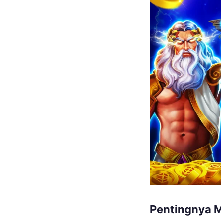
Pentingnya 