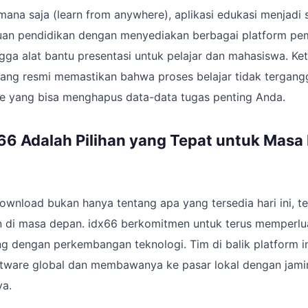
 mana saja (learn from anywhere), aplikasi edukasi menjadi 
n pendidikan dengan menyediakan berbagai platform pemb
ngga alat bantu presentasi untuk pelajar dan mahasiswa. Ke
yang resmi memastikan bahwa proses belajar tidak tergang
re yang bisa menghapus data-data tugas penting Anda.
6 Adalah Pilihan yang Tepat untuk Masa 
ownload bukan hanya tentang apa yang tersedia hari ini, te
an di masa depan. idx66 berkomitmen untuk terus memperlu
ng dengan perkembangan teknologi. Tim di balik platform in
tware global dan membawanya ke pasar lokal dengan jam
ya.