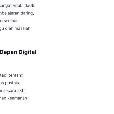
sangat vital. idx66
elajaran daring,
tersediaan
gu oleh masalah
Depan Digital
tapi tentang
as pustaka
i secara aktif
inan keamanan