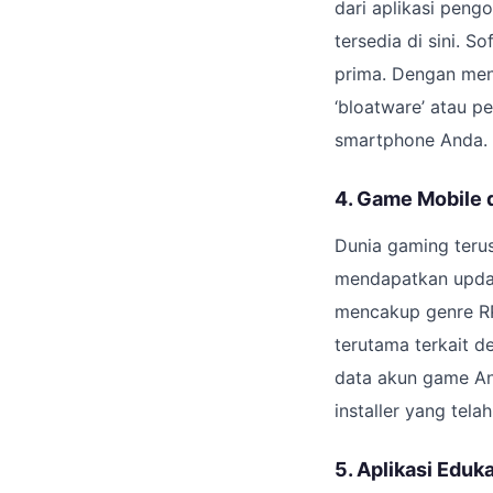
dari aplikasi peng
tersedia di sini. 
prima. Dengan meng
‘bloatware’ atau 
smartphone Anda.
4. Game Mobile d
Dunia gaming teru
mendapatkan updat
mencakup genre RPG
terutama terkait d
data akun game An
installer yang tela
5. Aplikasi Edu