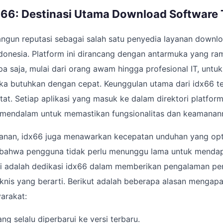
66: Destinasi Utama Download Software 
ngun reputasi sebagai salah satu penyedia layanan downlo
ndonesia. Platform ini dirancang dengan antarmuka yang r
a saja, mulai dari orang awam hingga profesional IT, unt
ka butuhkan dengan cepat. Keunggulan utama dari idx66 te
at. Setiap aplikasi yang masuk ke dalam direktori platform 
mendalam untuk memastikan fungsionalitas dan keamanan
manan, idx66 juga menawarkan kecepatan unduhan yang opt
 bahwa pengguna tidak perlu menunggu lama untuk menda
Ini adalah dedikasi idx66 dalam memberikan pengalaman p
knis yang berarti. Berikut adalah beberapa alasan mengap
arakat:
ng selalu diperbarui ke versi terbaru.