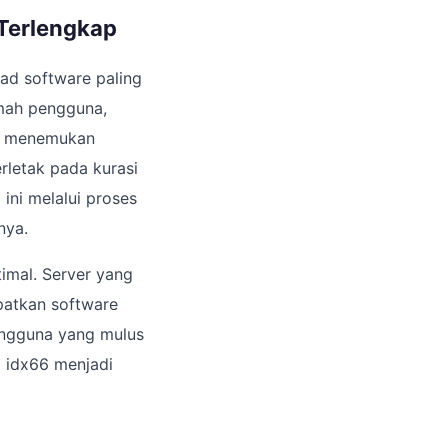
Terlengkap
ad software paling
amah pengguna,
uk menemukan
rletak pada kurasi
ini melalui proses
nya.
imal. Server yang
patkan software
engguna yang mulus
a idx66 menjadi