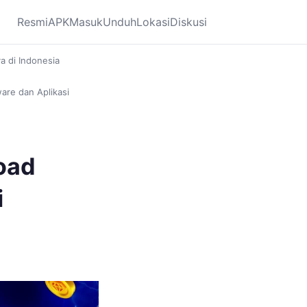
Resmi
APK
Masuk
Unduh
Lokasi
Diskusi
a di Indonesia
are dan Aplikasi
oad
i