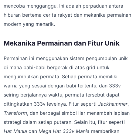
mencoba mengganggu. Ini adalah perpaduan antara
hiburan bertema cerita rakyat dan mekanika permainan
modern yang menarik.
Mekanika Permainan dan Fitur Unik
Permainan ini menggunakan sistem pengumpulan unik
di mana babi-babi bergerak di atas grid untuk
mengumpulkan permata. Setiap permata memiliki
warna yang sesuai dengan babi tertentu, dan 333v
seiring berjalannya waktu, permata tersebut dapat
ditingkatkan 333v levelnya. Fitur seperti
Jackhammer
,
Transform
, dan berbagai simbol liar menambah lapisan
strategi dalam setiap putaran. Selain itu, fitur seperti
Hat Mania
dan
Mega Hat 333v Mania
memberikan