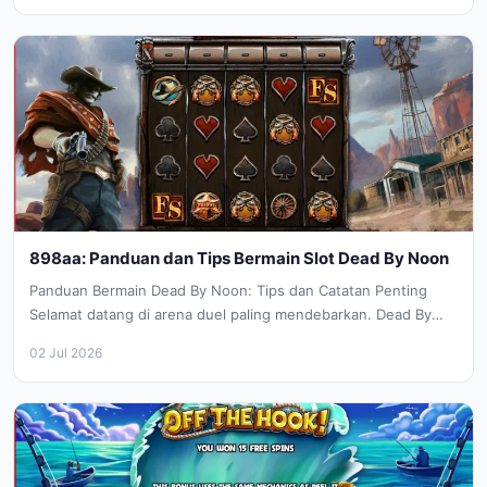
898aa: Panduan dan Tips Bermain Slot Dead By Noon
Panduan Bermain Dead By Noon: Tips dan Catatan Penting
Selamat datang di arena duel paling mendebarkan. Dead By
Noon dari...
02 Jul 2026